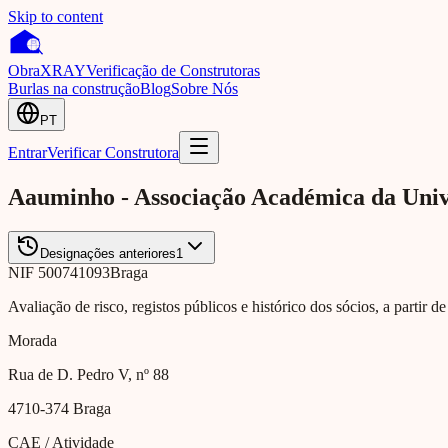
Skip to content
Obra
XRAY
Verificação de Construtoras
Burlas na construção
Blog
Sobre Nós
PT
Entrar
Verificar Construtora
Aauminho - Associação Académica da Uni
Designações anteriores
1
NIF
500741093
Braga
Avaliação de risco, registos públicos e histórico dos sócios, a partir d
Morada
Rua de D. Pedro V, nº 88
4710-374
Braga
CAE / Atividade