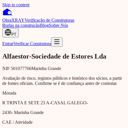
Skip to content
Obra
XRAY
Verificação de Construtoras
Burlas na construção
Blog
Sobre Nós
PT
Entrar
Verificar Construtora
Alfaestor-Sociedade de Estores Lda
NIF
501077766
Marinha Grande
Avaliação de risco, registos públicos e histórico dos sócios, a partir
de fontes oficiais. Confirme se é de confiança antes de contratar.
Morada
R TRINTA E SETE 23 A-CASAL GALEGO-
2430-
Marinha Grande
CAE / Atividade