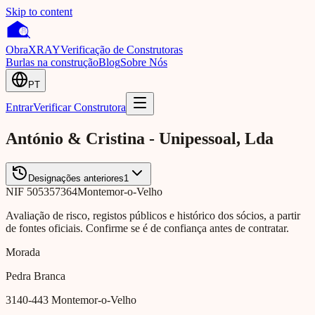
Skip to content
Obra
XRAY
Verificação de Construtoras
Burlas na construção
Blog
Sobre Nós
PT
Entrar
Verificar Construtora
António & Cristina - Unipessoal, Lda
Designações anteriores
1
NIF
505357364
Montemor-o-Velho
Avaliação de risco, registos públicos e histórico dos sócios, a partir
de fontes oficiais. Confirme se é de confiança antes de contratar.
Morada
Pedra Branca
3140-443
Montemor-o-Velho