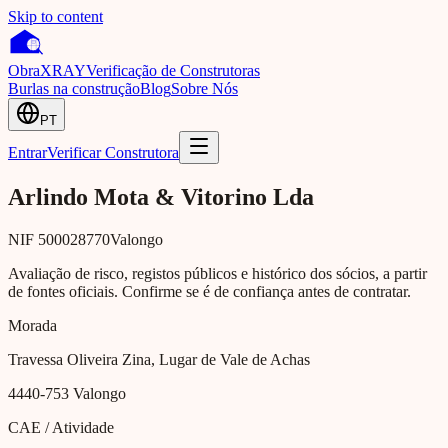
Skip to content
Obra
XRAY
Verificação de Construtoras
Burlas na construção
Blog
Sobre Nós
PT
Entrar
Verificar Construtora
Arlindo Mota & Vitorino Lda
NIF
500028770
Valongo
Avaliação de risco, registos públicos e histórico dos sócios, a partir
de fontes oficiais. Confirme se é de confiança antes de contratar.
Morada
Travessa Oliveira Zina, Lugar de Vale de Achas
4440-753
Valongo
CAE / Atividade