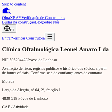
Skip to content
Obra
XRAY
Verificação de Construtoras
Burlas na construção
Blog
Sobre Nós
PT
Entrar
Verificar Construtora
Clínica Oftalmológica Leonel Amaro Lda
NIF
505204428
Póvoa de Lanhoso
Avaliação de risco, registos públicos e histórico dos sócios, a partir
de fontes oficiais. Confirme se é de confiança antes de contratar.
Morada
Largo da Alegria, nº 64, 2º, fracção J
4830-518
Póvoa de Lanhoso
CAE / Atividade