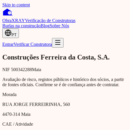
Skip to content
Obra
XRAY
Verificação de Construtoras
Burlas na construção
Blog
Sobre Nós
PT
Entrar
Verificar Construtora
Construções Ferreira da Costa, S.A.
NIF
500342288
Maia
Avaliação de risco, registos públicos e histórico dos sócios, a partir
de fontes oficiais. Confirme se é de confiança antes de contratar.
Morada
RUA JORGE FERREIRINHA, 560
4470-314
Maia
CAE / Atividade