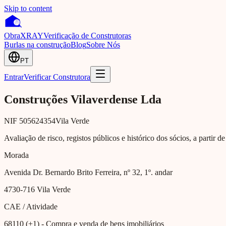
Skip to content
Obra
XRAY
Verificação de Construtoras
Burlas na construção
Blog
Sobre Nós
PT
Entrar
Verificar Construtora
Construções Vilaverdense Lda
NIF
505624354
Vila Verde
Avaliação de risco, registos públicos e histórico dos sócios, a partir d
Morada
Avenida Dr. Bernardo Brito Ferreira, nº 32, 1º. andar
4730-716
Vila Verde
CAE / Atividade
68110 (+1)
- Compra e venda de bens imobiliários