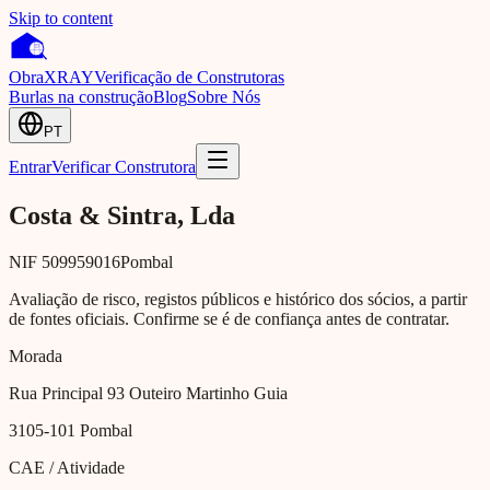
Skip to content
Obra
XRAY
Verificação de Construtoras
Burlas na construção
Blog
Sobre Nós
PT
Entrar
Verificar Construtora
Costa & Sintra, Lda
NIF
509959016
Pombal
Avaliação de risco, registos públicos e histórico dos sócios, a partir
de fontes oficiais. Confirme se é de confiança antes de contratar.
Morada
Rua Principal 93 Outeiro Martinho Guia
3105-101
Pombal
CAE / Atividade