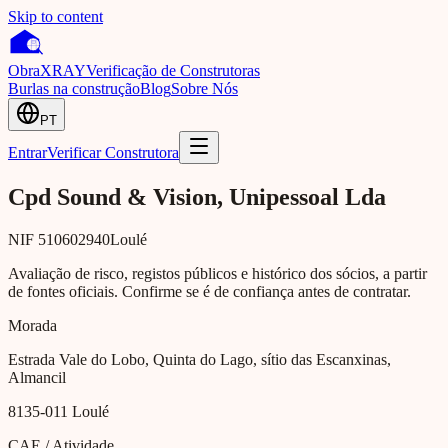
Skip to content
Obra
XRAY
Verificação de Construtoras
Burlas na construção
Blog
Sobre Nós
PT
Entrar
Verificar Construtora
Cpd Sound & Vision, Unipessoal Lda
NIF
510602940
Loulé
Avaliação de risco, registos públicos e histórico dos sócios, a partir
de fontes oficiais. Confirme se é de confiança antes de contratar.
Morada
Estrada Vale do Lobo, Quinta do Lago, sítio das Escanxinas,
Almancil
8135-011
Loulé
CAE / Atividade