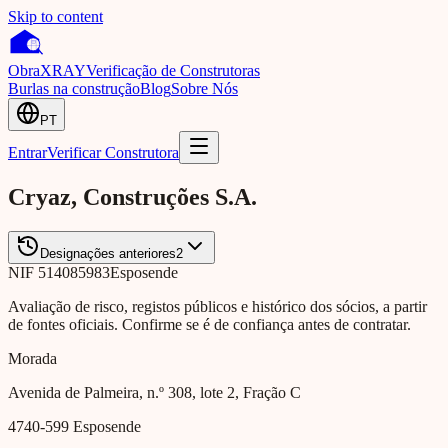
Skip to content
Obra
XRAY
Verificação de Construtoras
Burlas na construção
Blog
Sobre Nós
PT
Entrar
Verificar Construtora
Cryaz, Construções S.A.
Designações anteriores
2
NIF
514085983
Esposende
Avaliação de risco, registos públicos e histórico dos sócios, a partir
de fontes oficiais. Confirme se é de confiança antes de contratar.
Morada
Avenida de Palmeira, n.º 308, lote 2, Fração C
4740-599
Esposende