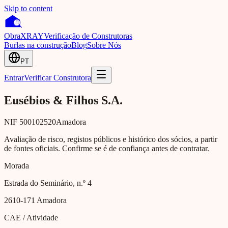
Skip to content
Obra
XRAY
Verificação de Construtoras
Burlas na construção
Blog
Sobre Nós
PT
Entrar
Verificar Construtora
Eusébios & Filhos S.A.
NIF
500102520
Amadora
Avaliação de risco, registos públicos e histórico dos sócios, a partir
de fontes oficiais. Confirme se é de confiança antes de contratar.
Morada
Estrada do Seminário, n.º 4
2610-171
Amadora
CAE / Atividade