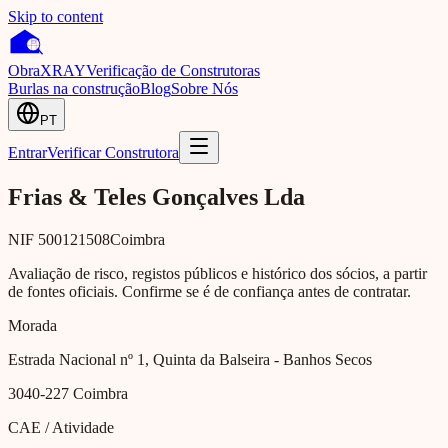
Skip to content
Obra
XRAY
Verificação de Construtoras
Burlas na construção
Blog
Sobre Nós
PT
Entrar
Verificar Construtora
Frias & Teles Gonçalves Lda
NIF
500121508
Coimbra
Avaliação de risco, registos públicos e histórico dos sócios, a partir
de fontes oficiais. Confirme se é de confiança antes de contratar.
Morada
Estrada Nacional nº 1, Quinta da Balseira - Banhos Secos
3040-227
Coimbra
CAE / Atividade