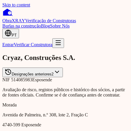
Skip to content
Obra
XRAY
Verificação de Construtoras
Burlas na construção
Blog
Sobre Nós
PT
Entrar
Verificar Construtora
Cryaz, Construções S.A.
Designações anteriores
2
NIF
514085983
Esposende
Avaliação de risco, registos públicos e histórico dos sócios, a partir
de fontes oficiais. Confirme se é de confiança antes de contratar.
Morada
Avenida de Palmeira, n.º 308, lote 2, Fração C
4740-599
Esposende