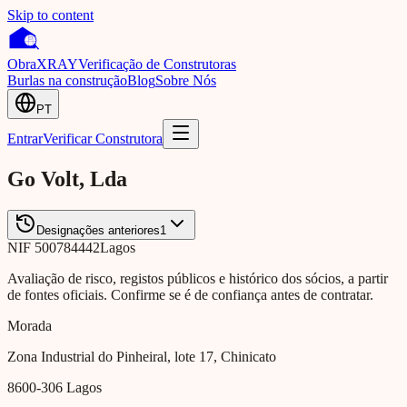
Skip to content
Obra
XRAY
Verificação de Construtoras
Burlas na construção
Blog
Sobre Nós
PT
Entrar
Verificar Construtora
Go Volt, Lda
Designações anteriores
1
NIF
500784442
Lagos
Avaliação de risco, registos públicos e histórico dos sócios, a partir
de fontes oficiais. Confirme se é de confiança antes de contratar.
Morada
Zona Industrial do Pinheiral, lote 17, Chinicato
8600-306
Lagos