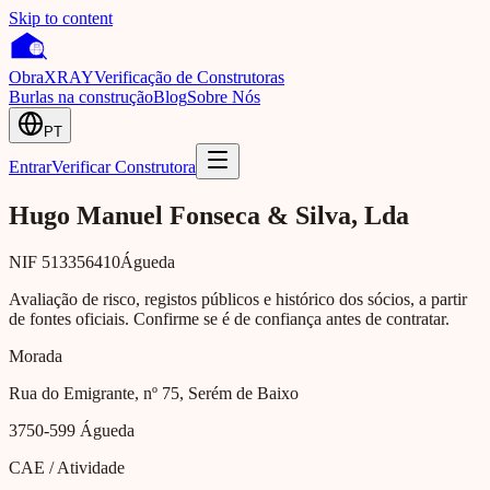
Skip to content
Obra
XRAY
Verificação de Construtoras
Burlas na construção
Blog
Sobre Nós
PT
Entrar
Verificar Construtora
Hugo Manuel Fonseca & Silva, Lda
NIF
513356410
Águeda
Avaliação de risco, registos públicos e histórico dos sócios, a partir
de fontes oficiais. Confirme se é de confiança antes de contratar.
Morada
Rua do Emigrante, nº 75, Serém de Baixo
3750-599
Águeda
CAE / Atividade