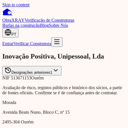
Skip to content
Obra
XRAY
Verificação de Construtoras
Burlas na construção
Blog
Sobre Nós
PT
Entrar
Verificar Construtora
Inovação Positiva, Unipessoal, Lda
Designações anteriores
1
NIF
513671153
Ourém
Avaliação de risco, registos públicos e histórico dos sócios, a partir
de fontes oficiais. Confirme se é de confiança antes de contratar.
Morada
Avenida Beato Nuno, Bloco C, nº 15
2495-304
Ourém