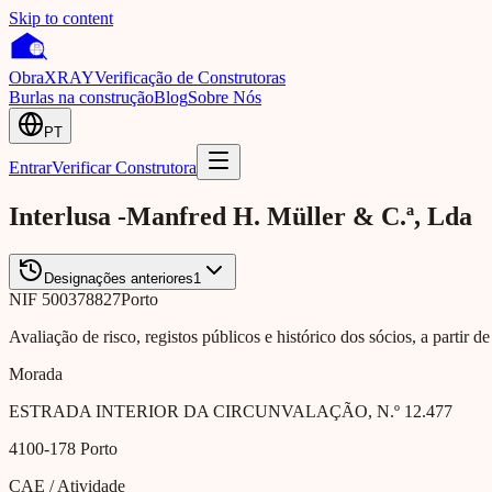
Skip to content
Obra
XRAY
Verificação de Construtoras
Burlas na construção
Blog
Sobre Nós
PT
Entrar
Verificar Construtora
Interlusa -Manfred H. Müller & C.ª, Lda
Designações anteriores
1
NIF
500378827
Porto
Avaliação de risco, registos públicos e histórico dos sócios, a partir d
Morada
ESTRADA INTERIOR DA CIRCUNVALAÇÃO, N.º 12.477
4100-178
Porto
CAE / Atividade