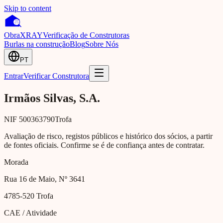
Skip to content
Obra
XRAY
Verificação de Construtoras
Burlas na construção
Blog
Sobre Nós
PT
Entrar
Verificar Construtora
Irmãos Silvas, S.A.
NIF
500363790
Trofa
Avaliação de risco, registos públicos e histórico dos sócios, a partir
de fontes oficiais. Confirme se é de confiança antes de contratar.
Morada
Rua 16 de Maio, Nº 3641
4785-520
Trofa
CAE / Atividade