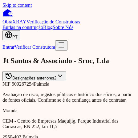
Skip to content
Obra
XRAY
Verificação de Construtoras
Burlas na construção
Blog
Sobre Nós
PT
Entrar
Verificar Construtora
Jt Santos & Associado - Sroc, Lda
Designações anteriores
2
NIF
509267254
Palmela
Avaliação de risco, registos públicos e histórico dos sócios, a partir
de fontes oficiais. Confirme se é de confiança antes de contratar.
Morada
CEM - Centro de Empresas Maquijig, Parque Industrial das
Carrascas, EN 252, km 11,5
2950-402
Palmela