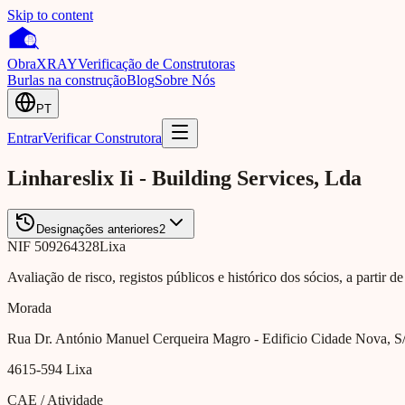
Skip to content
Obra
XRAY
Verificação de Construtoras
Burlas na construção
Blog
Sobre Nós
PT
Entrar
Verificar Construtora
Linhareslix Ii - Building Services, Lda
Designações anteriores
2
NIF
509264328
Lixa
Avaliação de risco, registos públicos e histórico dos sócios, a partir d
Morada
Rua Dr. António Manuel Cerqueira Magro - Edificio Cidade Nova, S/
4615-594
Lixa
CAE / Atividade