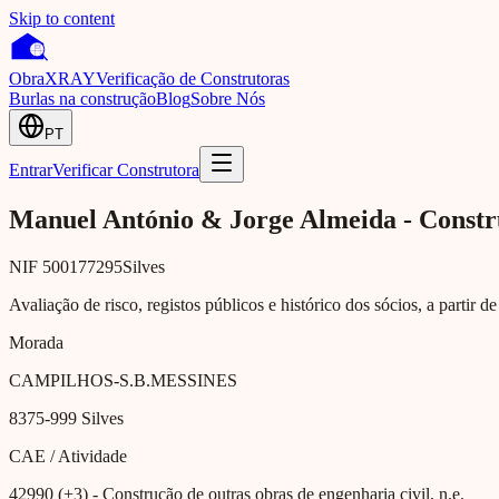
Skip to content
Obra
XRAY
Verificação de Construtoras
Burlas na construção
Blog
Sobre Nós
PT
Entrar
Verificar Construtora
Manuel António & Jorge Almeida - Constr
NIF
500177295
Silves
Avaliação de risco, registos públicos e histórico dos sócios, a partir d
Morada
CAMPILHOS-S.B.MESSINES
8375-999
Silves
CAE / Atividade
42990 (+3)
- Construção de outras obras de engenharia civil, n.e.