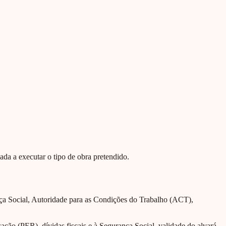
ada a executar o tipo de obra pretendido.
nça Social, Autoridade para as Condições do Trabalho (ACT),
ção (PER), dívidas fiscais e à Segurança Social, validade do alvará