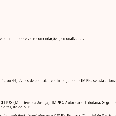
 de administradores, e recomendações personalizadas.
42 ou 43). Antes de contratar, confirme junto do IMPIC se está autoriz
CITIUS (Ministério da Justiça), IMPIC, Autoridade Tributária, Segura
 e o registo de NIF.
de insolvência (regulados pelo CIRE), Processo Especial de Revitaliza