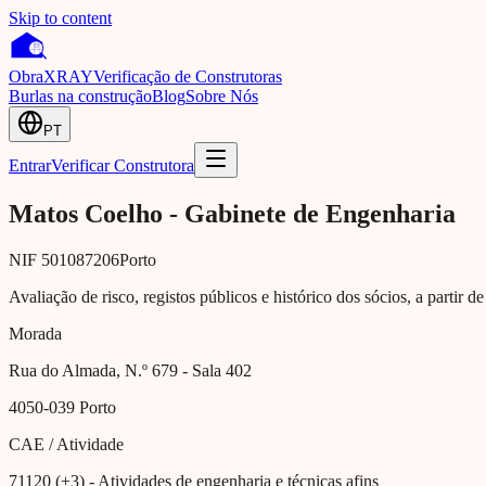
Skip to content
Obra
XRAY
Verificação de Construtoras
Burlas na construção
Blog
Sobre Nós
PT
Entrar
Verificar Construtora
Matos Coelho - Gabinete de Engenharia
NIF
501087206
Porto
Avaliação de risco, registos públicos e histórico dos sócios, a partir d
Morada
Rua do Almada, N.º 679 - Sala 402
4050-039
Porto
CAE / Atividade
71120 (+3)
- Atividades de engenharia e técnicas afins