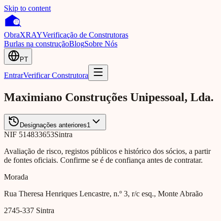
Skip to content
Obra
XRAY
Verificação de Construtoras
Burlas na construção
Blog
Sobre Nós
PT
Entrar
Verificar Construtora
Maximiano Construções Unipessoal, Lda.
Designações anteriores
1
NIF
514833653
Sintra
Avaliação de risco, registos públicos e histórico dos sócios, a partir
de fontes oficiais. Confirme se é de confiança antes de contratar.
Morada
Rua Theresa Henriques Lencastre, n.º 3, r/c esq., Monte Abraão
2745-337
Sintra