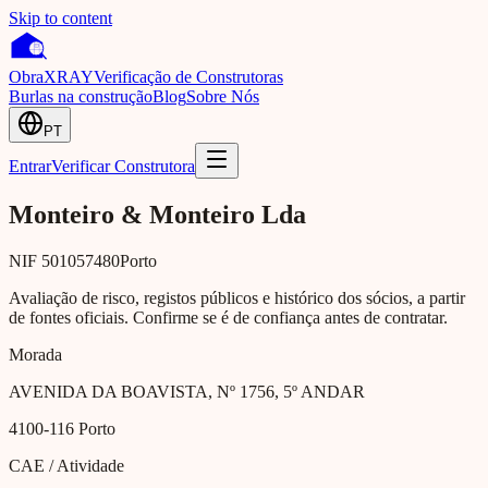
Skip to content
Obra
XRAY
Verificação de Construtoras
Burlas na construção
Blog
Sobre Nós
PT
Entrar
Verificar Construtora
Monteiro & Monteiro Lda
NIF
501057480
Porto
Avaliação de risco, registos públicos e histórico dos sócios, a partir
de fontes oficiais. Confirme se é de confiança antes de contratar.
Morada
AVENIDA DA BOAVISTA, Nº 1756, 5º ANDAR
4100-116
Porto
CAE / Atividade