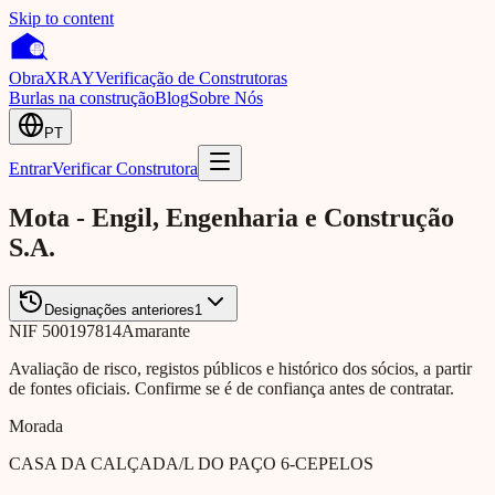
Skip to content
Obra
XRAY
Verificação de Construtoras
Burlas na construção
Blog
Sobre Nós
PT
Entrar
Verificar Construtora
Mota - Engil, Engenharia e Construção
S.A.
Designações anteriores
1
NIF
500197814
Amarante
Avaliação de risco, registos públicos e histórico dos sócios, a partir
de fontes oficiais. Confirme se é de confiança antes de contratar.
Morada
CASA DA CALÇADA/L DO PAÇO 6-CEPELOS