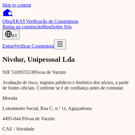
Skip to content
Obra
XRAY
Verificação de Construtoras
Burlas na construção
Blog
Sobre Nós
PT
Entrar
Verificar Construtora
Nivdur, Unipessoal Lda
NIF
510955533
Póvoa de Varzim
Avaliação de risco, registos públicos e histórico dos sócios, a partir
de fontes oficiais. Confirme se é de confiança antes de contratar.
Morada
Loteamento Social, Rua C, n.º 11, Aguçadoura
4495-044
Póvoa de Varzim
CAE / Atividade