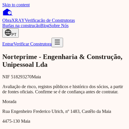
Skip to content
Obra
XRAY
Verificação de Construtoras
Burlas na construção
Blog
Sobre Nós
PT
Entrar
Verificar Construtora
Norteprime - Engenharia & Construção,
Unipessoal Lda
NIF
518293270
Maia
Avaliação de risco, registos públicos e histórico dos sócios, a partir
de fontes oficiais. Confirme se é de confiança antes de contratar.
Morada
Rua Engenheiro Frederico Ulrich, nº 1483, Castêlo da Maia
4475-130
Maia