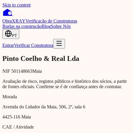
Skip to content
Obra
XRAY
Verificação de Construtoras
Burlas na construção
Blog
Sobre Nós
PT
Entrar
Verificar Construtora
Pinto Coelho & Real Lda
NIF
501148663
Maia
Avaliação de risco, registos públicos e histórico dos sócios, a partir
de fontes oficiais. Confirme se é de confiança antes de contratar.
Morada
Avenida do Lidador da Maia, 506, 2º, sala 6
4425-116
Maia
CAE / Atividade