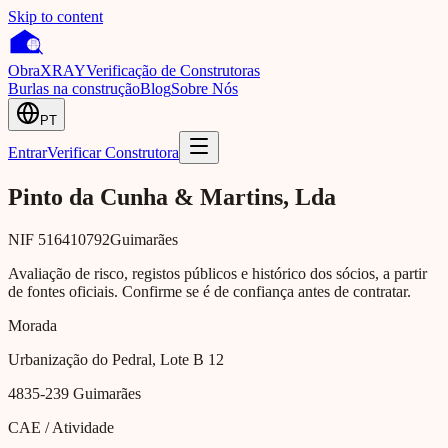
Skip to content
Obra
XRAY
Verificação de Construtoras
Burlas na construção
Blog
Sobre Nós
PT
Entrar
Verificar Construtora
Pinto da Cunha & Martins, Lda
NIF
516410792
Guimarães
Avaliação de risco, registos públicos e histórico dos sócios, a partir
de fontes oficiais. Confirme se é de confiança antes de contratar.
Morada
Urbanização do Pedral, Lote B 12
4835-239
Guimarães
CAE / Atividade