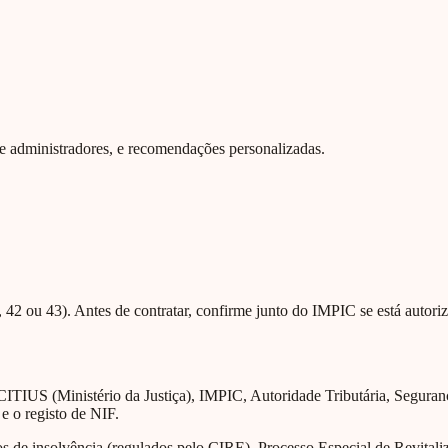
 de administradores, e recomendações personalizadas.
42 ou 43). Antes de contratar, confirme junto do IMPIC se está autoriz
CITIUS (Ministério da Justiça), IMPIC, Autoridade Tributária, Segura
 e o registo de NIF.
de insolvência (regulados pelo CIRE), Processo Especial de Revitaliza