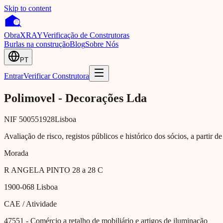
Skip to content
Obra
XRAY
Verificação de Construtoras
Burlas na construção
Blog
Sobre Nós
PT
Entrar
Verificar Construtora
Polimovel - Decorações Lda
NIF
500551928
Lisboa
Avaliação de risco, registos públicos e histórico dos sócios, a partir d
Morada
R ANGELA PINTO 28 a 28 C
1900-068
Lisboa
CAE / Atividade
47551
- Comércio a retalho de mobiliário e artigos de iluminação