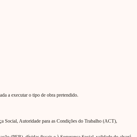
ada a executar o tipo de obra pretendido.
nça Social, Autoridade para as Condições do Trabalho (ACT),
ção (PER), dívidas fiscais e à Segurança Social, validade do alvará