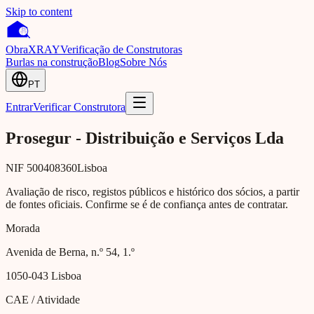
Skip to content
Obra
XRAY
Verificação de Construtoras
Burlas na construção
Blog
Sobre Nós
PT
Entrar
Verificar Construtora
Prosegur - Distribuição e Serviços Lda
NIF
500408360
Lisboa
Avaliação de risco, registos públicos e histórico dos sócios, a partir
de fontes oficiais. Confirme se é de confiança antes de contratar.
Morada
Avenida de Berna, n.º 54, 1.º
1050-043
Lisboa
CAE / Atividade