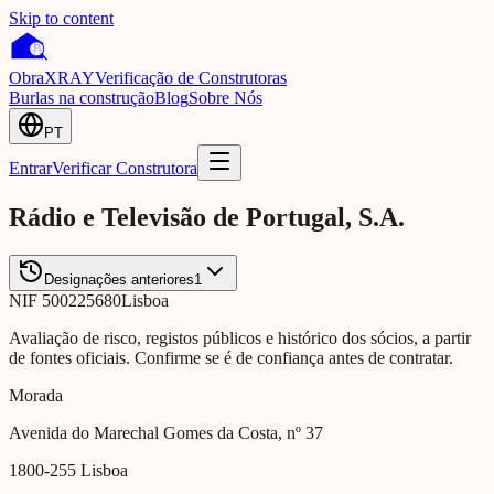
Skip to content
Obra
XRAY
Verificação de Construtoras
Burlas na construção
Blog
Sobre Nós
PT
Entrar
Verificar Construtora
Rádio e Televisão de Portugal, S.A.
Designações anteriores
1
NIF
500225680
Lisboa
Avaliação de risco, registos públicos e histórico dos sócios, a partir
de fontes oficiais. Confirme se é de confiança antes de contratar.
Morada
Avenida do Marechal Gomes da Costa, nº 37
1800-255
Lisboa