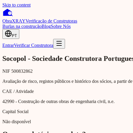
Skip to content
Obra
XRAY
Verificação de Construtoras
Burlas na construção
Blog
Sobre Nós
PT
Entrar
Verificar Construtora
Socopol - Sociedade Construtora Portuguesa
NIF
500832862
Avaliação de risco, registos públicos e histórico dos sócios, a partir d
CAE / Atividade
42990
- Construção de outras obras de engenharia civil, n.e.
Capital Social
Não disponível