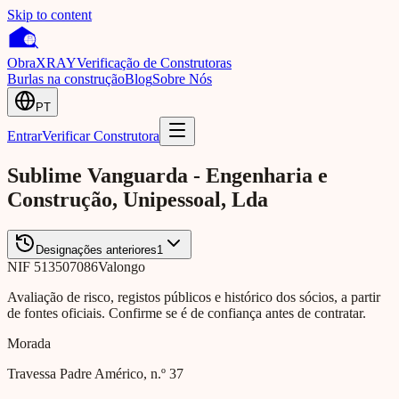
Skip to content
Obra
XRAY
Verificação de Construtoras
Burlas na construção
Blog
Sobre Nós
PT
Entrar
Verificar Construtora
Sublime Vanguarda - Engenharia e
Construção, Unipessoal, Lda
Designações anteriores
1
NIF
513507086
Valongo
Avaliação de risco, registos públicos e histórico dos sócios, a partir
de fontes oficiais. Confirme se é de confiança antes de contratar.
Morada
Travessa Padre Américo, n.º 37