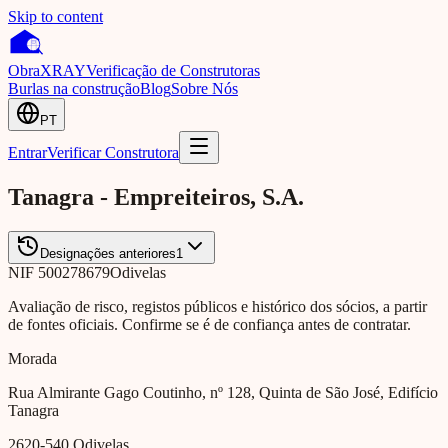
Skip to content
Obra
XRAY
Verificação de Construtoras
Burlas na construção
Blog
Sobre Nós
PT
Entrar
Verificar Construtora
Tanagra - Empreiteiros, S.A.
Designações anteriores
1
NIF
500278679
Odivelas
Avaliação de risco, registos públicos e histórico dos sócios, a partir
de fontes oficiais. Confirme se é de confiança antes de contratar.
Morada
Rua Almirante Gago Coutinho, nº 128, Quinta de São José, Edifício
Tanagra
2620-540
Odivelas