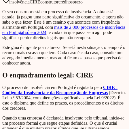
insolvência
CIRE
construtor
créditos
prazo
O seu construtor está em processo de insolvência. A obra está
parada, já pagou uma parte significativa do orçamento, e agora não
sabe o que fazer. Este é um cenário que acontece com frequência
alarmante em Portugal, com
mais de 2.000 processos de insolvência
em Portugal só em 2024
, e cada dia que passa sem agir pode
significar perder direitos legais que não recupera.
Este guia é urgente por natureza. Se está nesta situação, o tempo é o
recurso mais escasso que tem. Cada caso é cada caso, consulte um
advogado imediatamente, mas aqui ficam os passos que precisa de
conhecer agora.
O enquadramento legal: CIRE
O processo de insolvência em Portugal é regulado pelo
CIRE -
Código da Insolvência e da Recuperação de Empresas
(Decreto-
Lei n.º 53/2004, com alterações significativas pela Lei 9/2022). É
este o diploma que define os prazos, os procedimentos e os direitos
dos credores.
Quando uma empresa é declarada insolvente pelo tribunal, inicia-se
um processo formal que segue etapas definidas. O que é crucial
entender é que existem prazos rígidos que, se ultrapassados,