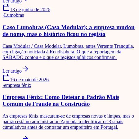
Ler artigo
13 de junho de 2026
·
Lumobras
Caso Lumobras (Casa Modular): a empresa mudou
de nome, mas o histórico ficou no registo
Casa Modular / Casa Modelar, Lumobras, antes Vertente Tranquila,
com ligação noticiada à Rendisphera. O que a reportagem da
SÁBADO contou e o que os registos públicos confirmam.
Ler artigo
16 de maio de 2026
·
empresa fénix
Empresa Fénix: Como Detetar o Padrão Mais
Comum de Fraude na Construção
As empresas fénix mascaram-se de empresas novas e limpas, mas o
padrão está no administrador. Aprenda a identificar os 3 sinais
cumulativos antes de contratar um empreiteiro em Portugal.