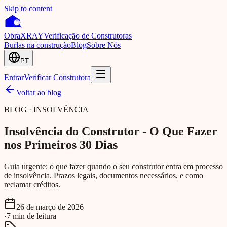
Skip to content
Obra
XRAY
Verificação de Construtoras
Burlas na construção
Blog
Sobre Nós
PT
Entrar
Verificar Construtora
Voltar ao blog
BLOG · INSOLVÊNCIA
Insolvência do Construtor - O Que Fazer
nos Primeiros 30 Dias
Guia urgente: o que fazer quando o seu construtor entra em processo
de insolvência. Prazos legais, documentos necessários, e como
reclamar créditos.
26 de março de 2026
·
7
min
de leitura