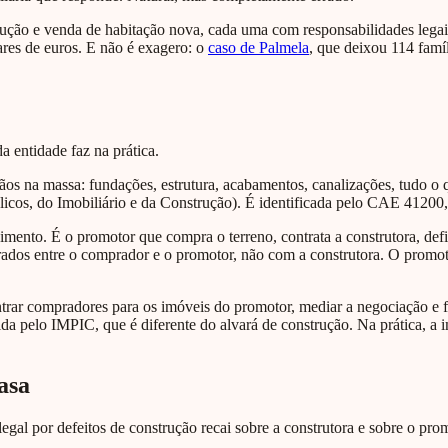
trução e venda de habitação nova, cada uma com responsabilidades legai
ares de euros. E não é exagero: o
caso de Palmela
, que deixou 114 famí
a entidade faz na prática.
ãos na massa: fundações, estrutura, acabamentos, canalizações, tudo o 
licos, do Imobiliário e da Construção). É identificada pelo CAE 4120
mento. É o promotor que compra o terreno, contrata a construtora, defi
rados entre o comprador e o promotor, não com a construtora. O promo
rar compradores para os imóveis do promotor, mediar a negociação e fa
da pelo IMPIC, que é diferente do alvará de construção. Na prática, a i
asa
gal por defeitos de construção recai sobre a construtora e sobre o prom