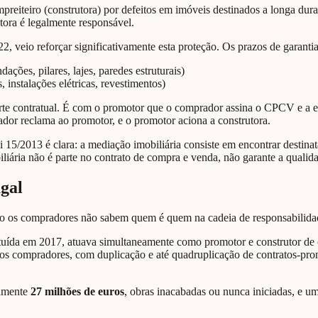
preiteiro (construtora) por defeitos em imóveis destinados a longa dura
tora é legalmente responsável.
22, veio reforçar significativamente esta proteção. Os prazos de garanti
ações, pilares, lajes, paredes estruturais)
 instalações elétricas, revestimentos)
te contratual. É com o promotor que o comprador assina o CPCV e a escr
or reclama ao promotor, e o promotor aciona a construtora.
 15/2013 é clara: a mediação imobiliária consiste em encontrar destinat
iliária não é parte no contrato de compra e venda, não garante a qualid
ugal
o os compradores não sabem quem é quem na cadeia de responsabilida
ituída em 2017, atuava simultaneamente como promotor e construtor de
los compradores, com duplicação e até quadruplicação de contratos-pro
damente
27 milhões de euros
, obras inacabadas ou nunca iniciadas, e u