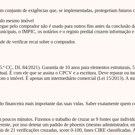
m conjunto de exigências que, se implementadas, protegeriam futuros c
a do mesmo imóvel
regue pelo comprador não é usado para outros fins antes da conclusão d
unicipais, o IMPIC, os notários e o registo predial cruzem informação 
de de verificar recai sobre o comprador.
5.º CC, DL 84/2021). Garantia de 10 anos para elementos estruturais, 5 
al. É com ele que se assina o CPCV e a escritura. Deve reparar ou ind
om o imóvel. É apenas um intermediário comercial (Lei 15/2013). A mar
isão financeira mais importante das suas vidas. Saber exatamente quem
m poucos minutos. Fizemos o trabalho de cruzar as 9 fontes que indiv
nte, por isso detetar um padrão de phoenix (mesmo administrador, emp
s de 21 verificações cruzadas, score 0-100, fases CIRE classificadas. A