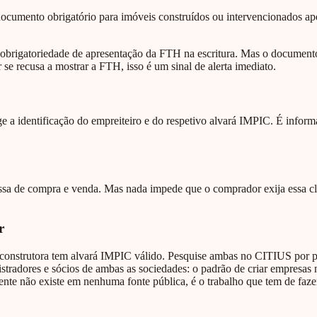
ocumento obrigatório para imóveis construídos ou intervencionados ap
 obrigatoriedade de apresentação da FTH na escritura. Mas o documento
se recusa a mostrar a FTH, isso é um sinal de alerta imediato.
a identificação do empreiteiro e do respetivo alvará IMPIC. É informa
messa de compra e venda. Mas nada impede que o comprador exija essa cl
r
construtora tem alvará IMPIC válido. Pesquise ambas no CITIUS por proc
stradores e sócios de ambas as sociedades: o padrão de criar empresas n
nte não existe em nenhuma fonte pública, é o trabalho que tem de fazer