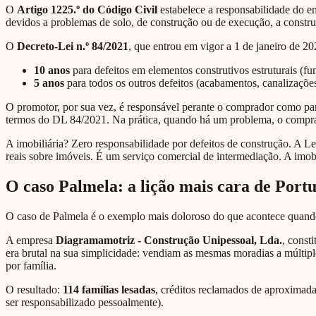
O
Artigo 1225.º do Código Civil
estabelece a responsabilidade do em
devidos a problemas de solo, de construção ou de execução, a constru
O
Decreto-Lei n.º 84/2021
, que entrou em vigor a 1 de janeiro de 20
10 anos
para defeitos em elementos construtivos estruturais (fund
5 anos
para todos os outros defeitos (acabamentos, canalizações,
O promotor, por sua vez, é responsável perante o comprador como par
termos do DL 84/2021. Na prática, quando há um problema, o comprad
A imobiliária? Zero responsabilidade por defeitos de construção. A Lei
reais sobre imóveis. É um serviço comercial de intermediação. A imob
O caso Palmela: a lição mais cara de Port
O caso de Palmela é o exemplo mais doloroso do que acontece quand
A empresa
Diagramamotriz - Construção Unipessoal, Lda.
, const
era brutal na sua simplicidade: vendiam as mesmas moradias a múltip
por família.
O resultado:
114 famílias lesadas
, créditos reclamados de aproxima
ser responsabilizado pessoalmente).