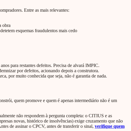
ompradores. Entre as mais relevantes:
a obra
e detetem esquemas fraudulentos mais cedo
anos para restantes defeitos. Precisa de alvará IMPIC.
emnizar por defeitos, acionando depois a construtora.
ca, por muito conhecida que seja, não é garantia de nada.
 constrói, quem promove e quem é apenas intermediário não é um
idualmente não respondem à pergunta completa: o CITIUS e as
resas novas, histórico de insolvências) exige cruzamento que não
ntes de assinar o CPCV, antes de transferir o sinal,
verifique quem