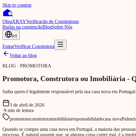
Skip to content
Obra
XRAY
Verificação de Construtoras
Burlas na construção
Blog
Sobre Nós
PT
Entrar
Verificar Construtora
Voltar ao blog
BLOG · PROMOTORA
Promotora, Construtora ou Imobiliária -
Saiba quem é legalmente responsável pela sua casa nova em Portugal: 
3 de abril de 2026
·
9
min
de leitura
promotora
construtora
imobiliária
responsabilidade
casa nova
Palmel
Quando se compra uma casa nova em Portugal, a maioria das pessoas
processo. É natural assumir que, se alguma coisa correr mal, é a imob