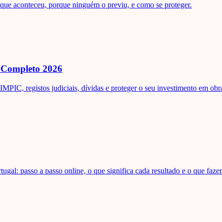
 que aconteceu, porque ninguém o previu, e como se proteger.
 Completo 2026
IMPIC, registos judiciais, dívidas e proteger o seu investimento em obr
al: passo a passo online, o que significa cada resultado e o que fazer 