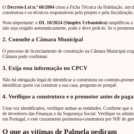
O
Decreto-Lei n.º 68/2004
criou a Ficha Técnica da Habitação, um d
construtora e os técnicos responsáveis pelo projeto e pela fiscalização.
Nota importante: o
DL 10/2024 (Simplex Urbanístico)
simplificou a
não seja exigido automaticamente, pode e deve pedi-lo. Se o promotor 
2. Consulte a Câmara Municipal
O processo de licenciamento de construção na Câmara Municipal exige 
Câmara pode confirmar.
3. Exija essa informação no CPCV
Não há obrigação legal de identificar a construtora no contrato-pro
identificar quem vai construir a sua casa, pergunte-se porquê.
4. Verifique a construtora e o promotor antes de paga
Uma vez identificados, verifique ambas as entidades. Confirme que a 
de devedores das Finanças e da Segurança Social. Verifique os admini
em Portugal, e este cruzamento promotora-construtora por NIF de gere
O que as vítimas de Palmela pediram