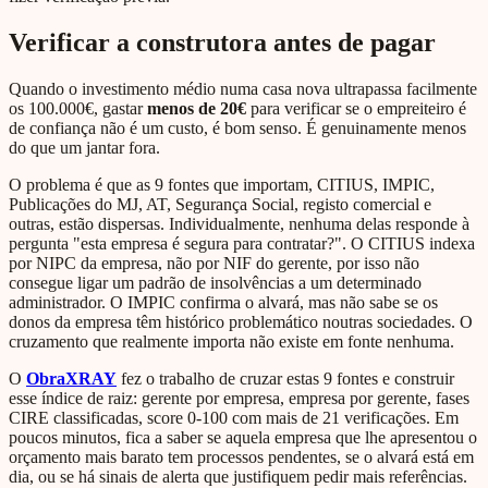
Verificar a construtora antes de pagar
Quando o investimento médio numa casa nova ultrapassa facilmente
os 100.000€, gastar
menos de 20€
para verificar se o empreiteiro é
de confiança não é um custo, é bom senso. É genuinamente menos
do que um jantar fora.
O problema é que as 9 fontes que importam, CITIUS, IMPIC,
Publicações do MJ, AT, Segurança Social, registo comercial e
outras, estão dispersas. Individualmente, nenhuma delas responde à
pergunta "esta empresa é segura para contratar?". O CITIUS indexa
por NIPC da empresa, não por NIF do gerente, por isso não
consegue ligar um padrão de insolvências a um determinado
administrador. O IMPIC confirma o alvará, mas não sabe se os
donos da empresa têm histórico problemático noutras sociedades. O
cruzamento que realmente importa não existe em fonte nenhuma.
O
ObraXRAY
fez o trabalho de cruzar estas 9 fontes e construir
esse índice de raiz: gerente por empresa, empresa por gerente, fases
CIRE classificadas, score 0-100 com mais de 21 verificações. Em
poucos minutos, fica a saber se aquela empresa que lhe apresentou o
orçamento mais barato tem processos pendentes, se o alvará está em
dia, ou se há sinais de alerta que justifiquem pedir mais referências.