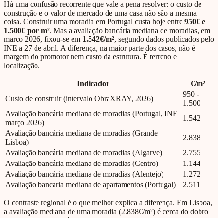
Há uma confusão recorrente que vale a pena resolver: o custo de
construção e o valor de mercado de uma casa não são a mesma
coisa. Construir uma moradia em Portugal custa hoje entre
950€ e
1.500€ por m²
. Mas a avaliação bancária mediana de moradias, em
março 2026, fixou-se em
1.542€/m²
, segundo dados publicados pelo
INE a 27 de abril. A diferença, na maior parte dos casos, não é
margem do promotor nem custo da estrutura. É terreno e
localização.
Indicador
€/m²
950 -
Custo de construir (intervalo ObraXRAY, 2026)
1.500
Avaliação bancária mediana de moradias (Portugal, INE
1.542
março 2026)
Avaliação bancária mediana de moradias (Grande
2.838
Lisboa)
Avaliação bancária mediana de moradias (Algarve)
2.755
Avaliação bancária mediana de moradias (Centro)
1.144
Avaliação bancária mediana de moradias (Alentejo)
1.272
Avaliação bancária mediana de apartamentos (Portugal)
2.511
O contraste regional é o que melhor explica a diferença. Em Lisboa,
a avaliação mediana de uma moradia (2.838€/m²) é cerca do dobro