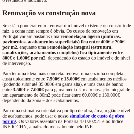
o resultado é indicativo.
Renovação vs construção nova
Se está a ponderar entre renovar um imóvel existente ou construir de
raiz, a conta nem sempre é óbvia. Os custos de renovação em
Portugal variam bastante: uma
remodelação ligeira (pinturas,
pavimentos, acabamentos superficiais) fica entre 400€ e 700€
por m2
, enquanto uma
remodelação integral (estrutura,
canalizações, acabamentos completos) fica tipicamente entre
800€ e 1.600€ por m2
, dependendo do estado do imóvel e do nível
de intervenção.
Para ter uma ideia mais concreta: renovar uma cozinha completa
custa tipicamente entre
7.500€ e 15.000€
em acabamentos médios
(podendo subir até 35.000€ em gama alta), e uma casa de banho
entre
3.500€ e 7.000€
para gama média. Uma renovação integral de
um apartamento de 80m2 pode ficar entre 60.000€ e 130.000€
dependendo da zona e dos acabamentos.
Para uma estimativa orientativa por tipo de obra, área, região e nível
de acabamentos, pode usar o nosso
simulador de custo de obra
por m²
. Os valores assentam na Portaria 471/2025/1 e no Índice
INE ICCHN, atualizado mensalmente pelo INE.