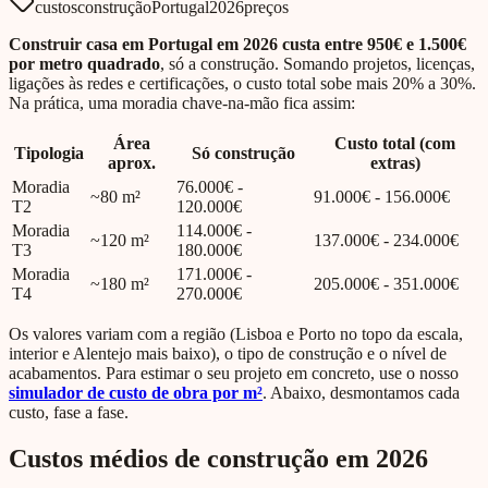
custos
construção
Portugal
2026
preços
Construir casa em Portugal em 2026 custa entre 950€ e 1.500€
por metro quadrado
, só a construção. Somando projetos, licenças,
ligações às redes e certificações, o custo total sobe mais 20% a 30%.
Na prática, uma moradia chave-na-mão fica assim:
Área
Custo total (com
Tipologia
Só construção
aprox.
extras)
Moradia
76.000€ -
~80 m²
91.000€ - 156.000€
T2
120.000€
Moradia
114.000€ -
~120 m²
137.000€ - 234.000€
T3
180.000€
Moradia
171.000€ -
~180 m²
205.000€ - 351.000€
T4
270.000€
Os valores variam com a região (Lisboa e Porto no topo da escala,
interior e Alentejo mais baixo), o tipo de construção e o nível de
acabamentos. Para estimar o seu projeto em concreto, use o nosso
simulador de custo de obra por m²
. Abaixo, desmontamos cada
custo, fase a fase.
Custos médios de construção em 2026