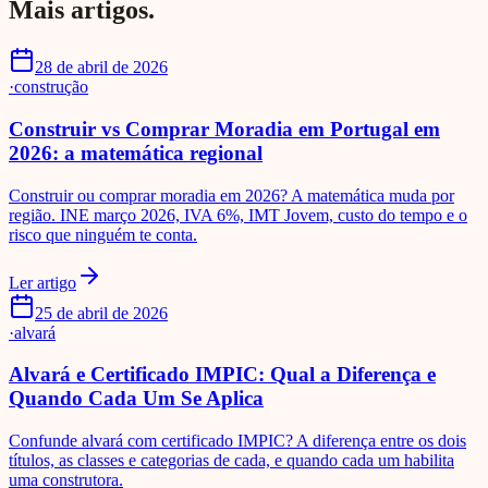
Mais artigos.
28 de abril de 2026
·
construção
Construir vs Comprar Moradia em Portugal em
2026: a matemática regional
Construir ou comprar moradia em 2026? A matemática muda por
região. INE março 2026, IVA 6%, IMT Jovem, custo do tempo e o
risco que ninguém te conta.
Ler artigo
25 de abril de 2026
·
alvará
Alvará e Certificado IMPIC: Qual a Diferença e
Quando Cada Um Se Aplica
Confunde alvará com certificado IMPIC? A diferença entre os dois
títulos, as classes e categorias de cada, e quando cada um habilita
uma construtora.