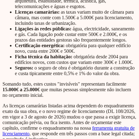
arquitetura, estabilidade, térmica, acústica, gás,
telecomunicações e águas e esgotos.
Licenças camarárias:
as taxas variam muito de câmara para
câmara, mas conte com 1.500€ a 5.000€ para licenciamento,
incluindo taxas de urbanização.
Ligações às redes públicas:
água, electricidade, saneamento
e gás. Cada ligação pode custar entre 500€ e 2.000€, e os
prazos das entidades gestoras são frequentemente longos.
Certificação energética:
obrigatória para qualquer edifício
novo, custa entre 200€ e 500€.
Ficha técnica da habitação:
obrigatória desde 2004 para
edifícios novos, com custos que variam entre 300€ e 1.000€.
Seguros:
o seguro de obra é obrigatório durante a construção
e custa tipicamente entre 0,5% e 1% do valor da obra.
Somando tudo, estes custos "invisíveis" representam facilmente
15.000€ a 25.000€
que muitas pessoas simplesmente não incluem
no orçamento inicial.
As licenças camarárias listadas acima dependem do enquadramento
exato da sua obra, e o novo regime de licenciamento (DL 108/2026,
em vigor a 3 de agosto de 2026) mudou o que passa a exigir licença,
comunicação prévia, ou fica isento. Antes de orçamentar este
capítulo, confirme o enquadramento na nossa
ferramenta gratuita de
licenciamento
, que responde em três passos com a base legal citada;