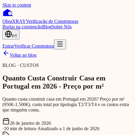
Skip to content
Obra
XRAY
Verificação de Construtoras
Burlas na construção
Blog
Sobre Nós
PT
Entrar
Verificar Construtora
Voltar ao blog
BLOG · CUSTOS
Quanto Custa Construir Casa em
Portugal em 2026 - Preço por m²
Quanto custa construir casa em Portugal em 2026? Preço por m²
(950€-1.500€), custo total por tipologia T2/T3/T4 e os custos extra
que ninguém conta.
28 de janeiro de 2026
·
10
min
de leitura
·
Atualizado a
1 de junho de 2026