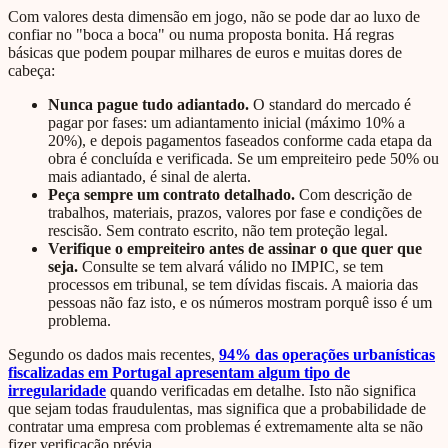
Com valores desta dimensão em jogo, não se pode dar ao luxo de
confiar no "boca a boca" ou numa proposta bonita. Há regras
básicas que podem poupar milhares de euros e muitas dores de
cabeça:
Nunca pague tudo adiantado.
O standard do mercado é
pagar por fases: um adiantamento inicial (máximo 10% a
20%), e depois pagamentos faseados conforme cada etapa da
obra é concluída e verificada. Se um empreiteiro pede 50% ou
mais adiantado, é sinal de alerta.
Peça sempre um contrato detalhado.
Com descrição de
trabalhos, materiais, prazos, valores por fase e condições de
rescisão. Sem contrato escrito, não tem proteção legal.
Verifique o empreiteiro antes de assinar o que quer que
seja.
Consulte se tem alvará válido no IMPIC, se tem
processos em tribunal, se tem dívidas fiscais. A maioria das
pessoas não faz isto, e os números mostram porquê isso é um
problema.
Segundo os dados mais recentes,
94% das operações urbanísticas
fiscalizadas em Portugal apresentam algum tipo de
irregularidade
quando verificadas em detalhe. Isto não significa
que sejam todas fraudulentas, mas significa que a probabilidade de
contratar uma empresa com problemas é extremamente alta se não
fizer verificação prévia.