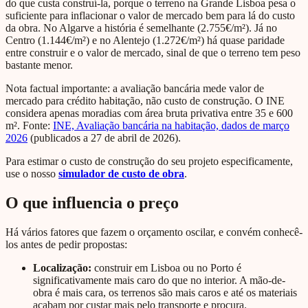
do que custa construí-la, porque o terreno na Grande Lisboa pesa o
suficiente para inflacionar o valor de mercado bem para lá do custo
da obra. No Algarve a história é semelhante (2.755€/m²). Já no
Centro (1.144€/m²) e no Alentejo (1.272€/m²) há quase paridade
entre construir e o valor de mercado, sinal de que o terreno tem peso
bastante menor.
Nota factual importante: a avaliação bancária mede valor de
mercado para crédito habitação, não custo de construção. O INE
considera apenas moradias com área bruta privativa entre 35 e 600
m². Fonte:
INE, Avaliação bancária na habitação, dados de março
2026
(publicados a 27 de abril de 2026).
Para estimar o custo de construção do seu projeto especificamente,
use o nosso
simulador de custo de obra
.
O que influencia o preço
Há vários fatores que fazem o orçamento oscilar, e convém conhecê-
los antes de pedir propostas:
Localização:
construir em Lisboa ou no Porto é
significativamente mais caro do que no interior. A mão-de-
obra é mais cara, os terrenos são mais caros e até os materiais
acabam por custar mais pelo transporte e procura.